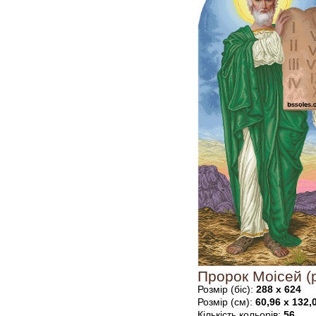
Пророк Моісей (
Розмір (біс):
288 х 624
Розмір (см):
60,96 х 132,
Кількість кольорів:
56