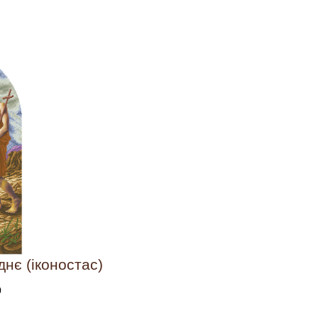
нє (іконостас)
0