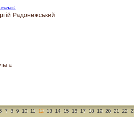
ргій Радонежський
2
льга
6
6
7
8
9
10
11
12
13
14
15
16
17
18
19
20
21
22
2