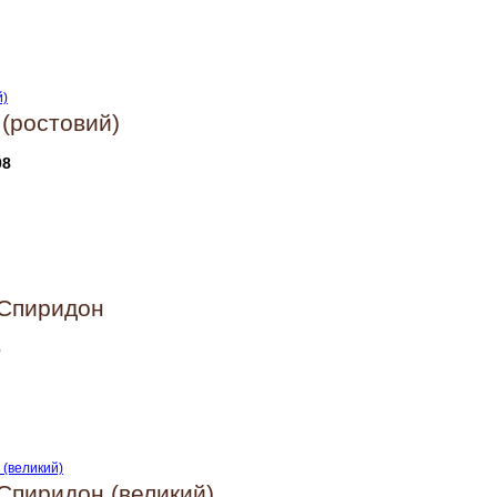
(ростовий)
08
 Спиридон
6
Спиридон (великий)