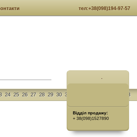
Контакти
тел:+38(098)194-97-57
.
3
24
25
26
27
28
29
30
31
32
33
34
35
36
37
38
Відділ продажу:
+ 38(098)1527890