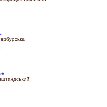
1
тербурська
2
нштандський
2