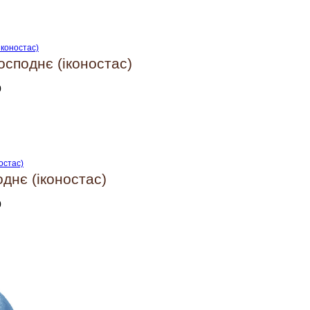
споднє (іконостас)
0
днє (іконостас)
0