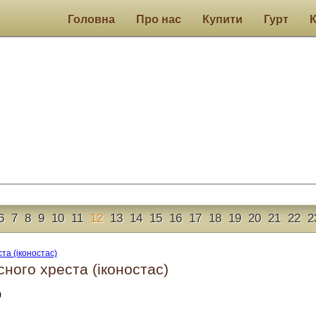
Головна
Про нас
Купити
Гурт
6
7
8
9
10
11
12
13
14
15
16
17
18
19
20
21
22
2
ного хреста (іконостас)
0