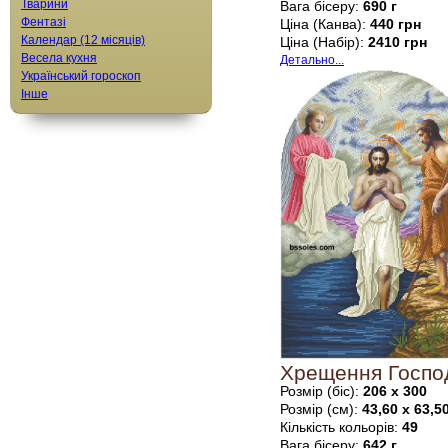
Тварини
Вага бісеру:
690 г
Фентазі
Ціна (Канва):
440 грн
Календар (12 місяців)
Ціна (Набір):
2410 грн
Весела кухня
Детально...
Український гороскоп
Інше
Хрещення Господ
Розмір (біс):
206 х 300
Розмір (см):
43,60 х 63,5
Кількість кольорів:
49
Вага бісеру:
642 г