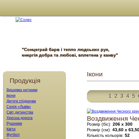
"Сонцеграй барв і тепло людських рук,
енергія добра та любові, вплетена у канву"
Ікони
Продукція
Вишивка нитками
1
2
3
4
5
Ікони
Дитячі спіднички
Серія «Львів»
Світ дитинства
Воздвиження Чес
Хресна дорога
Рушники
Розмір (біс):
206 х 300
Квіти
Розмір (см):
43,60 х 63,5
Футбол
Кількість кольорів:
52