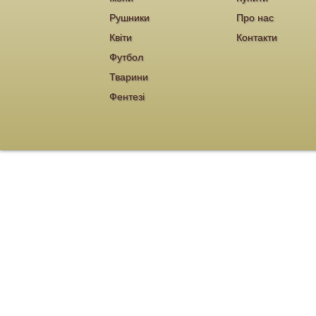
Рушники
Про нас
Квіти
Контакти
Футбол
Тварини
Фентезі