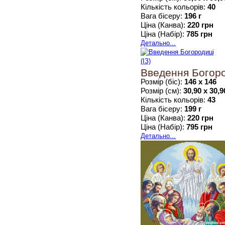
Кількість кольорів:
40
Вага бісеру:
196 г
Ціна (Канва):
220 грн
Ціна (Набір):
785 грн
Детально...
Введення Богород
Розмір (біс):
146 х 146
Розмір (см):
30,90 х 30,9
Кількість кольорів:
43
Вага бісеру:
199 г
Ціна (Канва):
220 грн
Ціна (Набір):
795 грн
Детально...