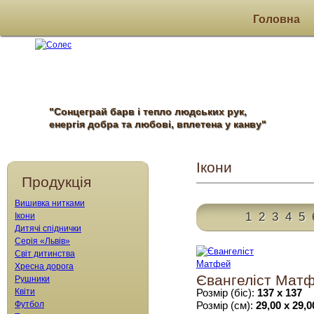
Головна
"Сонцеграй барв і тепло людських рук,
енергія добра та любові, вплетена у канву"
Ікони
Продукція
Вишивка нитками
1
2
3
4
5
Ікони
Дитячі спіднички
Серія «Львів»
Світ дитинства
Хресна дорога
Євангеліст Мат
Рушники
Квіти
Розмір (біс):
137 х 137
Футбол
Розмір (см):
29,00 х 29,0