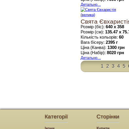
Детально...
Свята Євхаристія
Розмір (біс):
640 х 358
Розмір (см):
135.47 х 75.
Кількість кольорів:
60
Вага бісеру:
2395 г
Ціна (Канва):
1300 грн
Ціна (Набір):
8020 грн
Детально...
1
2
3
4
5
Категорії
Сторінки
Ікони
Купити