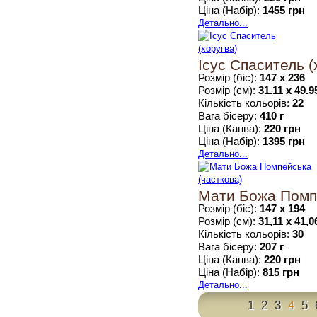
Ціна (Набір):
1455 грн
Детально...
Ісус Спаситель (
Розмір (біс):
147 х 236
Розмір (см):
31.11 х 49.9
Кількість кольорів:
22
Вага бісеру:
410 г
Ціна (Канва):
220 грн
Ціна (Набір):
1395 грн
Детально...
Мати Божа Помпе
Розмір (біс):
147 х 194
Розмір (см):
31,11 х 41,0
Кількість кольорів:
30
Вага бісеру:
207 г
Ціна (Канва):
220 грн
Ціна (Набір):
815 грн
Детально...
1
2
3
4
5