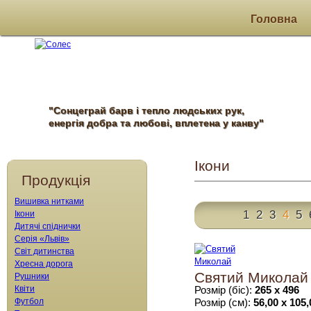
Головна
"Сонцеграй барв і тепло людських рук,
енергія добра та любові, вплетена у канву"
Ікони
Продукція
Вишивка нитками
1
2
3
4
5
Ікони
Дитячі спіднички
Серія «Львів»
Світ дитинства
Хресна дорога
Святий Миколай
Рушники
Квіти
Розмір (біс):
265 х 496
Футбол
Розмір (см):
56,00 х 105,