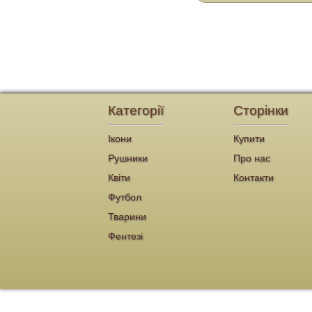
Категорії
Сторінки
Ікони
Купити
Рушники
Про нас
Квіти
Контакти
Футбол
Тварини
Фентезі