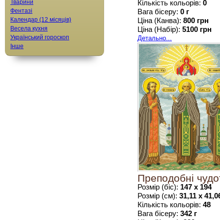
Тварини
Кількість кольорів:
0
Фентазі
Вага бісеру:
0 г
Календар (12 місяців)
Ціна (Канва):
800 грн
Весела кухня
Ціна (Набір):
5100 грн
Український гороскоп
Детально...
Інше
Преподобні чудо
Розмір (біс):
147 х 194
Розмір (см):
31,11 х 41,0
Кількість кольорів:
48
Вага бісеру:
342 г