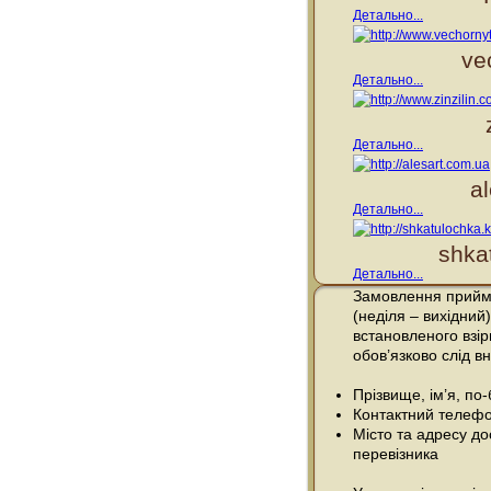
Детально...
ve
Детально...
Детально...
a
Детально...
shka
Детально...
Замовлення прийма
(неділя – вихідний)
встановленого взі
обов’язково слід вн
Прізвище, ім’я, по
Контактний телефо
Місто та адресу до
перевізника