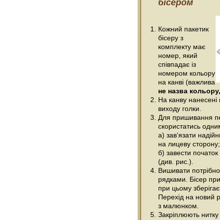
бісером
Кожний пакетик
бісеру з
комплекту має
номер, який
співпадає із
номером кольору
на канві (важлива
не назва кольору,
На канву нанесені 
виходу голки.
Для пришивання п
скористатись одним
а) зав’язати надійн
на лицеву сторону;
б) завести початок
(див. рис.).
Вишивати потрібно
рядками. Бісер при
при цьому зберігає
Перехід на новий р
з малюнком.
Закріплюють нитку 