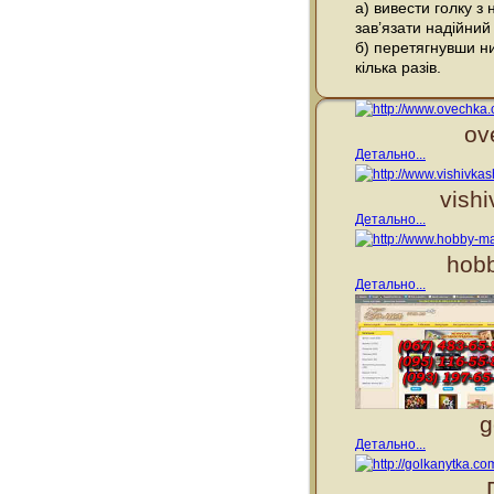
а) вивести голку з
зав’язати надійний
б) перетягнувши ни
кілька разів.
ov
Детально...
vish
Детально...
hobb
Детально...
g
Детально...