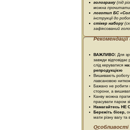
голограму
(під р
можна прочитати 
логотип БС «Со
інструкції до робо
стікер набору
(с
зафіксований гол
Рекомендації
ВАЖЛИВО:
Для зру
завжди відповідає 
слід керуватися
на
репродукцією
Вишивають роботу
лавсановою нитко
Бажано не робити п
сторони, а вишива
Канву можна прати
прасувати паром зі
Намагайтесь НЕ С
Бережіть бісер,
ос
мати різну вагу та в
Особливості