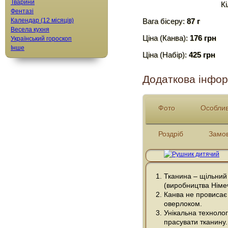
Тварини
Кі
Фентазі
Календар (12 місяців)
Вага бісеру:
87 г
Весела кухня
Ціна (Канва):
176 грн
Український гороскоп
Інше
Ціна (Набір):
425 грн
Додаткова інфор
Фото
Особлив
Роздріб
Замо
Тканина – щільний
(виробництва Німе
Канва не провисає 
оверлоком.
Унікальна технолог
прасувати тканину.