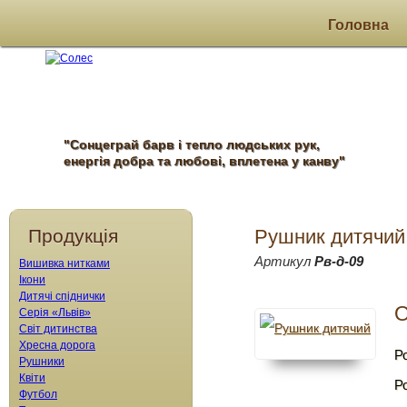
Головна
"Сонцеграй барв і тепло людських рук,
енергія добра та любові, вплетена у канву"
Продукція
Рушник дитячий
Артикул
Рв-д-09
Вишивка нитками
Ікони
Дитячі спіднички
О
Серія «Львів»
Світ дитинства
Хресна дорога
Ро
Рушники
Квіти
Р
Футбол