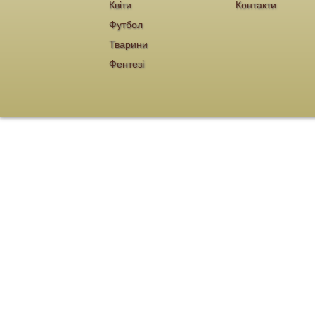
Квіти
Контакти
Футбол
Тварини
Фентезі