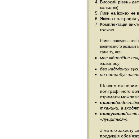
Високий рівень дета
кольорів).
Лики на іконах не
Якісна поліграфія 
Комплектація виклю
голкою.
Нами проведена копіт
величезного розмаїтт
саме ту, яка:
має відповідне п
живопису;
без надмірних зус
не потребує засто
Шляхом експеримен
поліграфічного об
отримали можливіс
прання
(водостійк
тканини, а входять
прасування
(післ
«лущиться»).
З метою захисту сп
продукція обов’язк