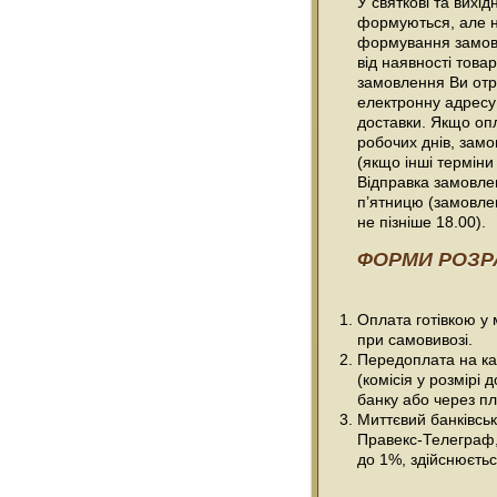
У святкові та вихі
формуються, але н
формування замовл
від наявності товар
замовлення Ви отр
електронну адресу
доставки. Якщо оп
робочих днів, зам
(якщо інші терміни
Відправка замовлен
п’ятницю (замовле
не пізніше 18.00).
ФОРМИ РОЗР
Оплата готівкою у
при самовивозі.
Передоплата на ка
(комісія у розмірі 
банку або через пл
Миттєвий банківсь
Правекс-Телеграф, 
до 1%, здійснюється