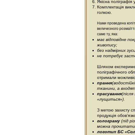
Якісна поліграфія 
Комплектація виклю
голкою.
Нами проведена копіт
величезного розмаїтт
саме ту, яка:
має відповідне п
живопису;
без надмірних зус
не потребує засто
Шляхом експеримен
поліграфічного об
отримали можливіс
прання
(водостійк
тканини, а входять
прасування
(післ
«лущиться»).
З метою захисту сп
продукція обов’язк
голограму
(під р
можна прочитати 
логотип БС «Со