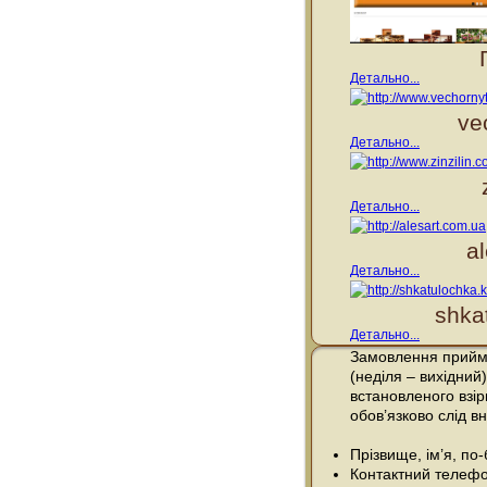
Детально...
ve
Детально...
Детально...
a
Детально...
shka
Детально...
Замовлення прийма
(неділя – вихідний)
встановленого взі
обов’язково слід вн
Прізвище, ім’я, по
Контактний телефо