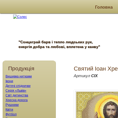
Головна
"Сонцеграй барв і тепло людських рук,
енергія добра та любові, вплетена у канву"
Продукція
Святий Іоан Хре
Артикул
СІХ
Вишивка нитками
Ікони
Дитячі спіднички
Серія «Львів»
Світ дитинства
Хресна дорога
Рушники
Квіти
Футбол