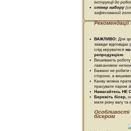
інструкції до робо
стікер набору
(с
зафіксований гол
Рекомендації
ВАЖЛИВО:
Для зру
завжди відповідає 
слід керуватися
на
репродукцією
Вишивають роботу
лавсановою нитко
Бажано не робити п
сторони, а вишива
Канву можна прати
прасувати паром зі
Намагайтесь НЕ С
Бережіть бісер,
ос
мати різну вагу та в
Особливості
бісером