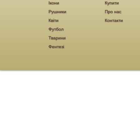
Ікони
Купити
Рушники
Про нас
Квіти
Контакти
Футбол
Тварини
Фентезі