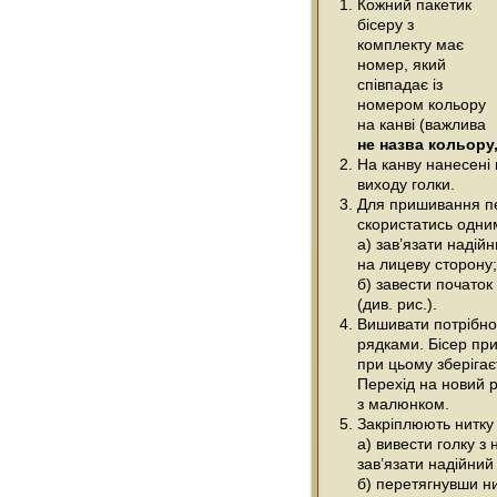
Кожний пакетик
бісеру з
комплекту має
номер, який
співпадає із
номером кольору
на канві (важлива
не назва кольору,
На канву нанесені 
виходу голки.
Для пришивання п
скористатись одним
а) зав’язати надійн
на лицеву сторону;
б) завести початок
(див. рис.).
Вишивати потрібно
рядками. Бісер при
при цьому зберігає
Перехід на новий р
з малюнком.
Закріплюють нитку 
а) вивести голку з
зав’язати надійний
б) перетягнувши ни