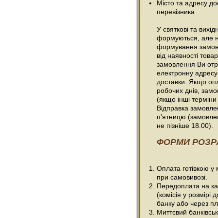
Місто та адресу до
перевізника
У святкові та вихі
формуються, але н
формування замовл
від наявності товар
замовлення Ви отр
електронну адресу
доставки. Якщо оп
робочих днів, зам
(якщо інші терміни
Відправка замовлен
п’ятницю (замовле
не пізніше 18.00).
ФОРМИ РОЗР
Оплата готівкою у
при самовивозі.
Передоплата на ка
(комісія у розмірі 
банку або через пл
Миттєвий банківсь