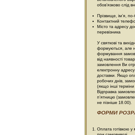
обов’язково слід вн
Прізвище, ім’я, по
Контактний телефо
Місто та адресу до
перевізника
У святкові та вихі
формуються, але н
формування замовл
від наявності товар
замовлення Ви отр
електронну адресу
доставки. Якщо оп
робочих днів, зам
(якщо інші терміни
Відправка замовлен
п’ятницю (замовле
не пізніше 18.00).
ФОРМИ РОЗР
Оплата готівкою у
при самовивозі.