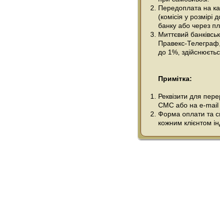
Передоплата на ка
(комісія у розмірі 
банку або через пл
Миттєвий банківсь
Правекс-Телеграф, 
до 1%, здійснюється
Примітка:
Реквізити для пер
СМС або на e-mail
Форма оплати та сп
кожним клієнтом ін