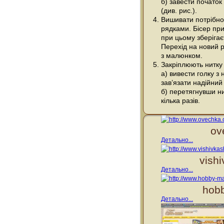
б) завести початок
(див. рис.).
Вишивати потрібно
рядками. Бісер при
при цьому зберігає
Перехід на новий р
з малюнком.
Закріплюють нитку 
а) вивести голку з
зав’язати надійний
б) перетягнувши ни
кілька разів.
ov
Детально...
vish
Детально...
hobb
Детально...