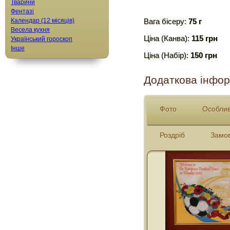
Тварини
Фентазі
Календар (12 місяців)
Вага бісеру:
75 г
Весела кухня
Ціна (Канва):
115 грн
Український гороскоп
Інше
Ціна (Набір):
150 грн
Додаткова інфор
Фото
Особлив
Роздріб
Замо