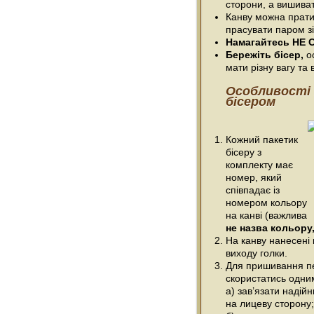
сторони, а вишива
Канву можна прати
прасувати паром зі
Намагайтесь НЕ С
Бережіть бісер,
ос
мати різну вагу та в
Особливості
бісером
Кожний пакетик
бісеру з
комплекту має
номер, який
співпадає із
номером кольору
на канві (важлива
не назва кольору,
На канву нанесені 
виходу голки.
Для пришивання п
скористатись одним
а) зав’язати надійн
на лицеву сторону;