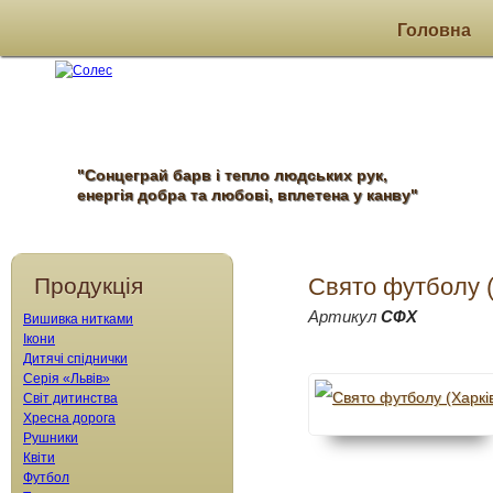
Головна
"Сонцеграй барв і тепло людських рук,
енергія добра та любові, вплетена у канву"
Продукція
Свято футболу (
Артикул
СФХ
Вишивка нитками
Ікони
Дитячі спіднички
Серія «Львів»
Світ дитинства
Хресна дорога
Рушники
Квіти
Футбол