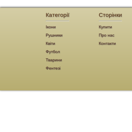
Категорії
Сторінки
Ікони
Купити
Рушники
Про нас
Квіти
Контакти
Футбол
Тварини
Фентезі