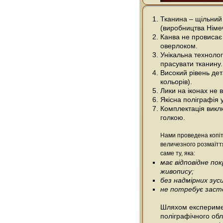
Тканина – щільний
(виробництва Німе
Канва не провисає 
оверлоком.
Унікальна технолог
прасувати тканину.
Високий рівень дета
кольорів).
Лики на іконах не
Якісна поліграфія 
Комплектація виклю
голкою.
Нами проведена копіт
величезного розмаїтт
саме ту, яка:
має відповідне п
живопису;
без надмірних зус
не потребує засто
Шляхом експеримен
поліграфічного об