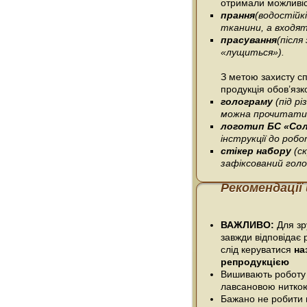
отримали можливіс
прання
(водостійк
тканини, а входять
прасування
(післ
«лущиться»).
З метою захисту сп
продукція обов’язк
голограму
(під р
можна прочитати 
логотип БС «Со
інструкції до робо
стікер набору
(с
зафіксований гол
Рекомендації
ВАЖЛИВО:
Для зру
завжди відповідає 
слід керуватися
на
репродукцією
Вишивають роботу
лавсановою нитко
Бажано не робити п