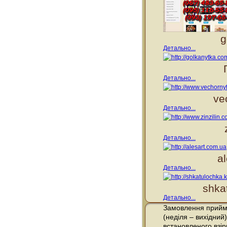
g
Детально...
Детально...
ve
Детально...
Детально...
a
Детально...
shka
Детально...
Замовлення прийма
(неділя – вихідний)
встановленого взі