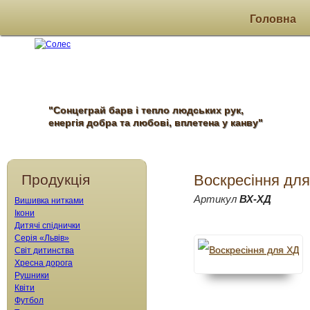
Головна
"Сонцеграй барв і тепло людських рук,
енергія добра та любові, вплетена у канву"
Продукція
Воскресіння дл
Артикул
ВХ-ХД
Вишивка нитками
Ікони
Дитячі спіднички
Серія «Львів»
Світ дитинства
Хресна дорога
Рушники
Квіти
Футбол