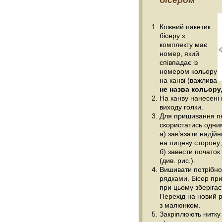
бісером
Кожний пакетик
бісеру з
комплекту має
номер, який
співпадає із
номером кольору
на канві (важлива
не назва кольору,
На канву нанесені 
виходу голки.
Для пришивання п
скористатись одним
а) зав’язати надійн
на лицеву сторону;
б) завести початок
(див. рис.).
Вишивати потрібно
рядками. Бісер при
при цьому зберігає
Перехід на новий р
з малюнком.
Закріплюють нитку 