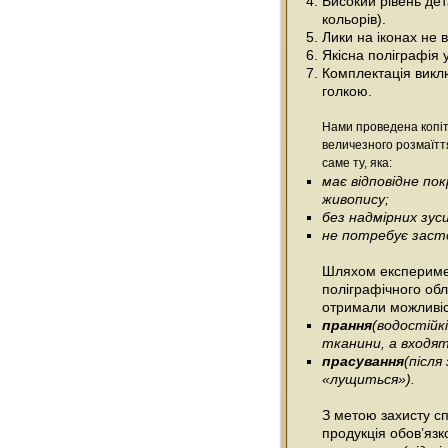
Високий рівень дета
кольорів).
Лики на іконах не
Якісна поліграфія 
Комплектація виклю
голкою.
Нами проведена копіт
величезного розмаїтт
саме ту, яка:
має відповідне п
живопису;
без надмірних зус
не потребує засто
Шляхом експеримен
поліграфічного об
отримали можливіс
прання
(водостійк
тканини, а входять
прасування
(післ
«лущиться»).
З метою захисту сп
продукція обов’язк