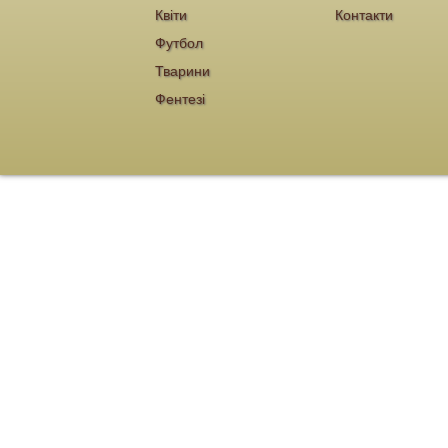
Квіти
Контакти
Футбол
Тварини
Фентезі