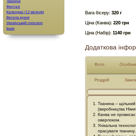
Тварини
Фентазі
Календар (12 місяців)
Вага бісеру:
320 г
Весела кухня
Ціна (Канва):
220 грн
Український гороскоп
Інше
Ціна (Набір):
1140 грн
Додаткова інфор
Фото
Особлив
Роздріб
Замо
Тканина – щільний
(виробництва Німе
Канва не провисає 
оверлоком.
Унікальна технолог
прасувати тканину.