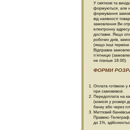
У святкові та вихі
формуються, але н
формування замовл
від наявності товар
замовлення Ви отр
електронну адресу
доставки. Якщо оп
робочих днів, зам
(якщо інші терміни
Відправка замовлен
п’ятницю (замовле
не пізніше 18.00).
ФОРМИ РОЗР
Оплата готівкою у
при самовивозі.
Передоплата на ка
(комісія у розмірі 
банку або через пл
Миттєвий банківсь
Правекс-Телеграф, 
до 1%, здійснюється