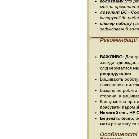
голограму
(під р
можна прочитати 
логотип БС «Со
інструкції до робо
стікер набору
(с
зафіксований гол
Рекомендації
ВАЖЛИВО:
Для зру
завжди відповідає 
слід керуватися
на
репродукцією
Вишивають роботу
лавсановою нитко
Бажано не робити п
сторони, а вишива
Канву можна прати
прасувати паром зі
Намагайтесь НЕ С
Бережіть бісер,
ос
мати різну вагу та в
Особливості