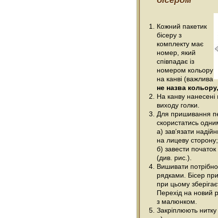
бісером
Кожний пакетик
бісеру з
комплекту має
номер, який
співпадає із
номером кольору
на канві (важлива
не назва кольору,
На канву нанесені 
виходу голки.
Для пришивання п
скористатись одним
а) зав’язати надійн
на лицеву сторону;
б) завести початок
(див. рис.).
Вишивати потрібно
рядками. Бісер при
при цьому зберігає
Перехід на новий р
з малюнком.
Закріплюють нитку 