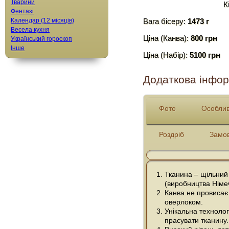
Тварини
К
Фентазі
Календар (12 місяців)
Вага бісеру:
1473 г
Весела кухня
Ціна (Канва):
800 грн
Український гороскоп
Інше
Ціна (Набір):
5100 грн
Додаткова інфор
Фото
Особлив
Роздріб
Замо
Тканина – щільний
(виробництва Німе
Канва не провисає 
оверлоком.
Унікальна технолог
прасувати тканину.