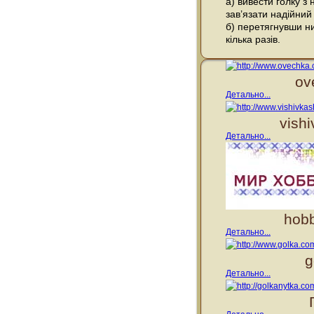
а) вивести голку з
зав’язати надійний
б) перетягнувши ни
кілька разів.
ov
Детально...
vish
Детально...
hobb
Детально...
g
Детально...