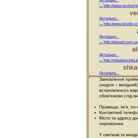
Детально...
ve
Детально...
Детально...
a
Детально...
shka
Детально...
Замовлення прийма
(неділя – вихідний)
встановленого взі
обов’язково слід вн
Прізвище, ім’я, по
Контактний телефо
Місто та адресу до
перевізника
У святкові та вихі