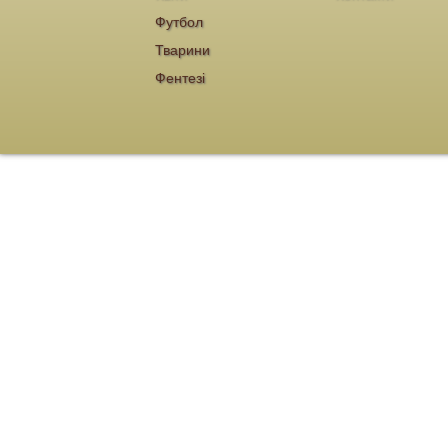
Футбол
Тварини
Фентезі