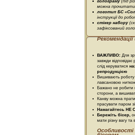
голограму
(під р
можна прочитати 
логотип БС «Со
інструкції до робо
стікер набору
(с
зафіксований гол
Рекомендації
ВАЖЛИВО:
Для зру
завжди відповідає 
слід керуватися
на
репродукцією
Вишивають роботу
лавсановою нитко
Бажано не робити п
сторони, а вишива
Канву можна прати
прасувати паром зі
Намагайтесь НЕ С
Бережіть бісер,
ос
мати різну вагу та в
Особливості