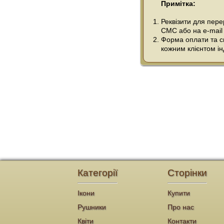
Примітка:
Реквізити для пер
СМС або на e-mail
Форма оплати та сп
кожним клієнтом ін
Категорії
Сторінки
Ікони
Купити
Рушники
Про нас
Квіти
Контакти