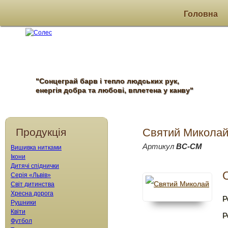
Головна
"Сонцеграй барв і тепло людських рук,
енергія добра та любові, вплетена у канву"
Продукція
Святий Микола
Артикул
ВС-СМ
Вишивка нитками
Ікони
Дитячі спіднички
Серія «Львів»
Світ дитинства
Хресна дорога
Р
Рушники
Квіти
Р
Футбол