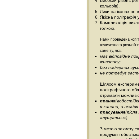
Високий рівень дета
кольорів).
Лики на іконах не
Якісна поліграфія 
Комплектація виклю
голкою.
Нами проведена копіт
величезного розмаїтт
саме ту, яка:
має відповідне п
живопису;
без надмірних зус
не потребує засто
Шляхом експеримен
поліграфічного об
отримали можливіс
прання
(водостійк
тканини, а входять
прасування
(післ
«лущиться»).
З метою захисту сп
продукція обов’язк