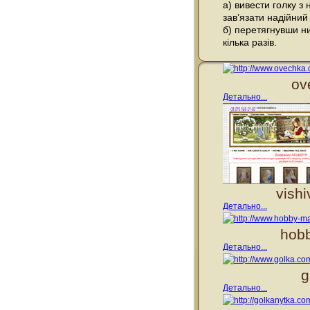
а) вивести голку з
зав’язати надійний
б) перетягнувши ни
кілька разів.
ov
Детально...
vish
Детально...
hobb
Детально...
g
Детально...