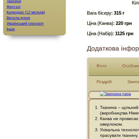
Тварини
Кіл
Фентазі
Календар (12 місяців)
Вага бісеру:
315 г
Весела кухня
Ціна (Канва):
220 грн
Український гороскоп
Інше
Ціна (Набір):
1125 грн
Додаткова інфор
Фото
Особлив
Роздріб
Замо
Тканина – щільний
(виробництва Німе
Канва не провисає 
оверлоком.
Унікальна технолог
прасувати тканину.