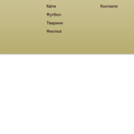
Квіти
Контакти
Футбол
Тварини
Фентезі