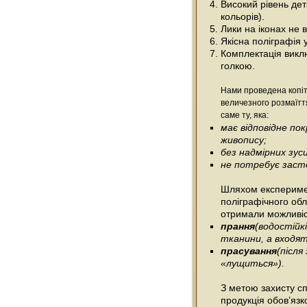
Високий рівень дета
кольорів).
Лики на іконах не
Якісна поліграфія 
Комплектація виклю
голкою.
Нами проведена копіт
величезного розмаїтт
саме ту, яка:
має відповідне п
живопису;
без надмірних зус
не потребує засто
Шляхом експеримен
поліграфічного об
отримали можливіс
прання
(водостійк
тканини, а входять
прасування
(післ
«лущиться»).
З метою захисту сп
продукція обов’язк