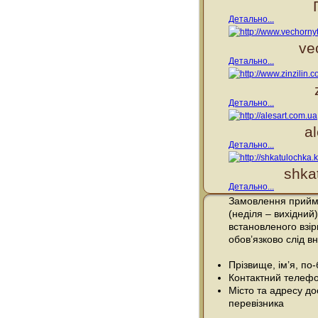
Детально...
ve
Детально...
Детально...
a
Детально...
shka
Детально...
Замовлення прийма
(неділя – вихідний)
встановленого взі
обов’язково слід вн
Прізвище, ім’я, по
Контактний телефо
Місто та адресу до
перевізника