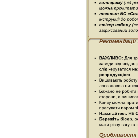
голограму
(під р
можна прочитати 
логотип БС «Со
інструкції до робо
стікер набору
(с
зафіксований гол
Рекомендації
ВАЖЛИВО:
Для зру
завжди відповідає 
слід керуватися
на
репродукцією
Вишивають роботу
лавсановою нитко
Бажано не робити п
сторони, а вишива
Канву можна прати
прасувати паром зі
Намагайтесь НЕ С
Бережіть бісер,
ос
мати різну вагу та в
Особливості