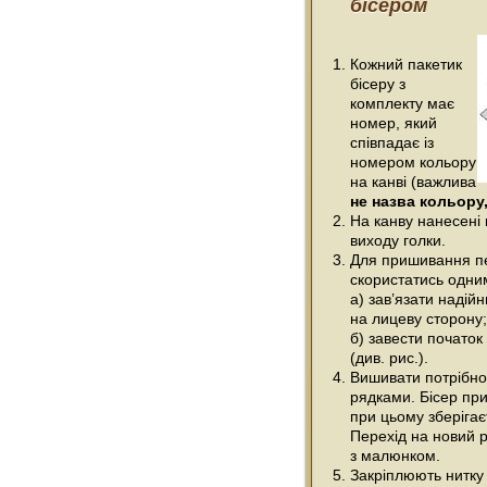
бісером
Кожний пакетик
бісеру з
комплекту має
номер, який
співпадає із
номером кольору
на канві (важлива
не назва кольору,
На канву нанесені 
виходу голки.
Для пришивання п
скористатись одним
а) зав’язати надійн
на лицеву сторону;
б) завести початок
(див. рис.).
Вишивати потрібно
рядками. Бісер при
при цьому зберігає
Перехід на новий р
з малюнком.
Закріплюють нитку 