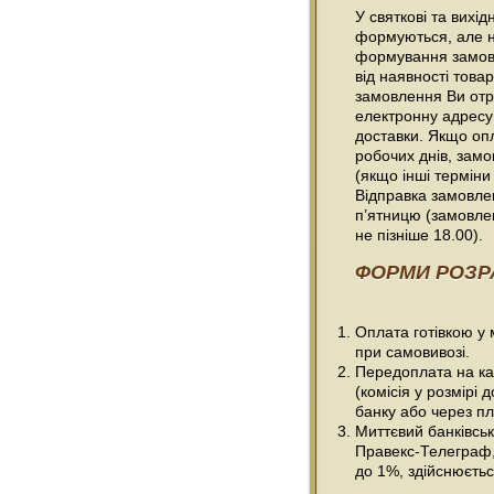
У святкові та вихі
формуються, але н
формування замовл
від наявності товар
замовлення Ви отр
електронну адресу
доставки. Якщо оп
робочих днів, зам
(якщо інші терміни
Відправка замовлен
п’ятницю (замовле
не пізніше 18.00).
ФОРМИ РОЗР
Оплата готівкою у
при самовивозі.
Передоплата на ка
(комісія у розмірі 
банку або через пл
Миттєвий банківсь
Правекс-Телеграф, 
до 1%, здійснюється